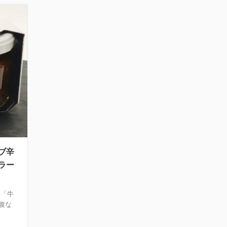
ブ辛
ラー
に「牛
腹な