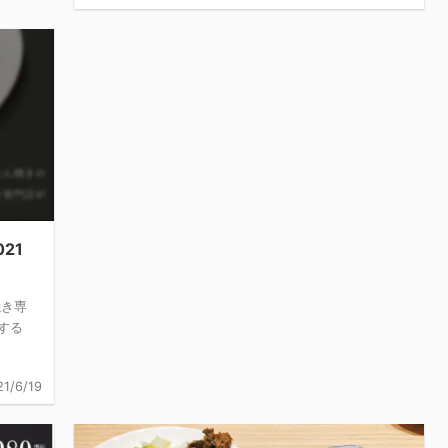
21
焼き専
する
21/6/19