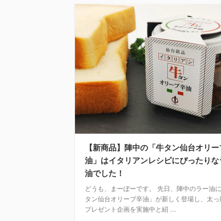
【新商品】陣中の「牛タン仙台オリー
油」はイタリアンレシピにぴったりな
油でした！
どうも、まーぼーです。 先日、陣中のラー油
タン仙台オリーブ辛油」が新しく登場し、太っ
プレゼント企画を実施中と紹 ...