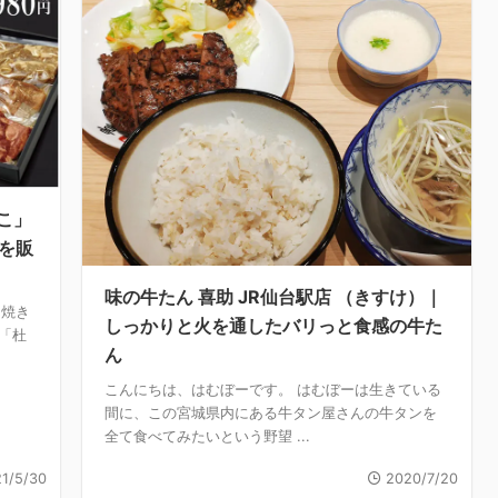
こ」
を販
味の牛たん 喜助 JR仙台駅店 （きすけ）｜
ん焼き
しっかりと火を通したバリっと食感の牛た
「杜
ん
こんにちは、はむぼーです。 はむぼーは生きている
間に、この宮城県内にある牛タン屋さんの牛タンを
全て食べてみたいという野望 ...
1/5/30
2020/7/20