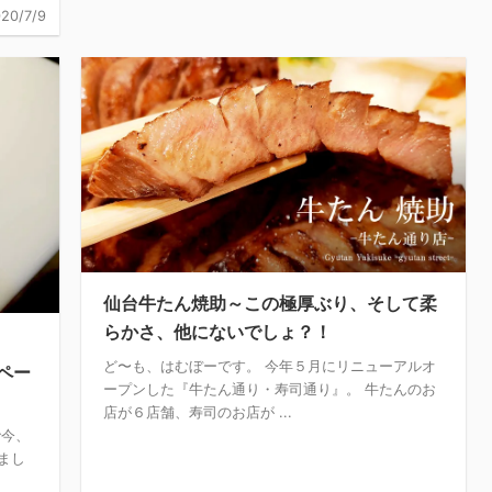
20/7/9
仙台牛たん焼助～この極厚ぶり、そして柔
らかさ、他にないでしょ？！
ど〜も、はむぼーです。 今年５月にリニューアルオ
ペー
ープンした『牛たん通り・寿司通り』。 牛たんのお
店が６店舗、寿司のお店が ...
で今、
まし