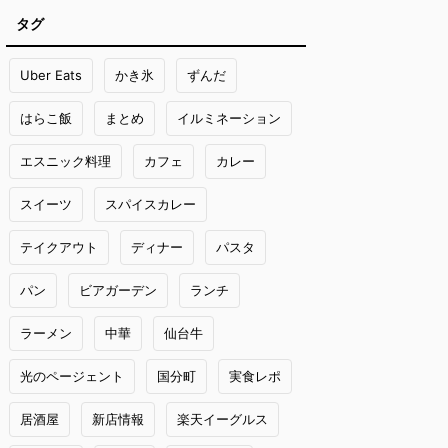
タグ
Uber Eats
かき氷
ずんだ
はらこ飯
まとめ
イルミネーション
エスニック料理
カフェ
カレー
スイーツ
スパイスカレー
テイクアウト
ディナー
パスタ
パン
ビアガーデン
ランチ
ラーメン
中華
仙台牛
光のページェント
国分町
実食レポ
居酒屋
新店情報
楽天イーグルス