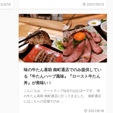
2/4/14
2021/10/13
味の牛たん喜助 南町通店でのみ提供してい
る『牛たんハーブ風味』『ロースト牛たん
丼』が美味い！
こんにちは、イートマップ仙台のはむぼーです。 味
の牛たん喜助 南町通店に行ってきました。 南町通店
にはこちらの店舗でのみ ...
2021/9/18