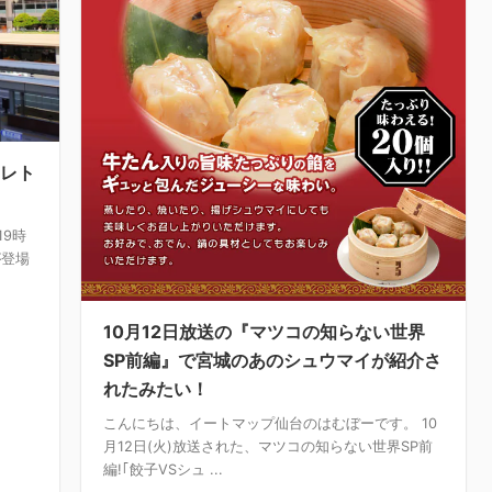
のレト
19時
が登場
10月12日放送の『マツコの知らない世界
SP前編』で宮城のあのシュウマイが紹介さ
れたみたい！
こんにちは、イートマップ仙台のはむぼーです。 10
月12日(火)放送された、マツコの知らない世界SP前
編!｢餃子VSシュ ...