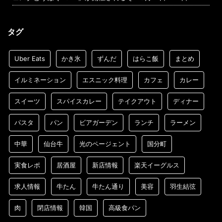
タグ
Uber Eats
かき氷
ずんだ
はらこ飯
まとめ
イルミネーション
エスニック料理
カフェ
カレー
スイーツ
スパイスカレー
テイクアウト
ディナー
パスタ
パン
ビアガーデン
ランチ
ラーメン
中華
仙台牛
光のページェント
国分町
実食レポ
居酒屋
新店情報
楽天イーグルス
求人情報
牛たん
牛たん通り
美容
羽生結弦
肉
閉店情報
韓国
高級食パン