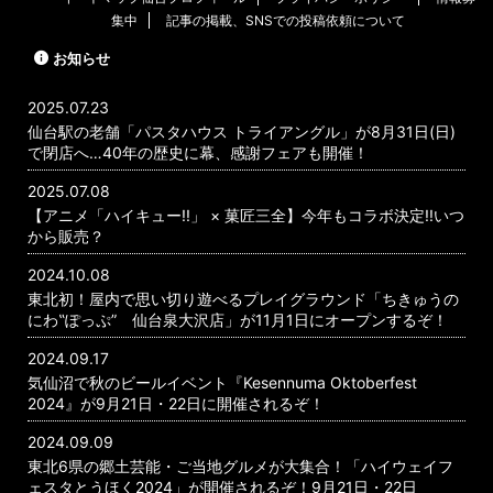
集中
記事の掲載、SNSでの投稿依頼について
お知らせ
2025.07.23
仙台駅の老舗「パスタハウス トライアングル」が8月31日(日)
で閉店へ…40年の歴史に幕、感謝フェアも開催！
2025.07.08
【アニメ「ハイキュー!!」 × 菓匠三全】今年もコラボ決定!!いつ
から販売？
2024.10.08
東北初！屋内で思い切り遊べるプレイグラウンド「ちきゅうの
にわ‟ぽっぷ” 仙台泉大沢店」が11月1日にオープンするぞ！
2024.09.17
気仙沼で秋のビールイベント『Kesennuma Oktoberfest
2024』が9月21日・22日に開催されるぞ！
2024.09.09
東北6県の郷土芸能・ご当地グルメが大集合！「ハイウェイフ
ェスタとうほく2024」が開催されるぞ！9月21日・22日