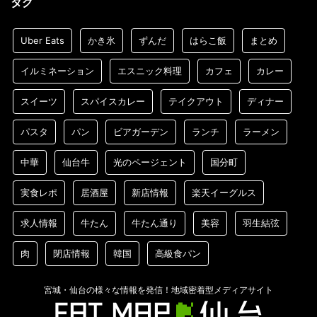
タグ
Uber Eats
かき氷
ずんだ
はらこ飯
まとめ
イルミネーション
エスニック料理
カフェ
カレー
スイーツ
スパイスカレー
テイクアウト
ディナー
パスタ
パン
ビアガーデン
ランチ
ラーメン
中華
仙台牛
光のページェント
国分町
実食レポ
居酒屋
新店情報
楽天イーグルス
求人情報
牛たん
牛たん通り
美容
羽生結弦
肉
閉店情報
韓国
高級食パン
宮城・仙台の様々な情報を発信！地域密着型メディアサイト