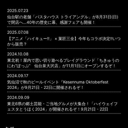
2025.07.23
仙台駅の老舗「パスタハウス トライアングル」が8月31日(日)
で閉店へ…40年の歴史に幕、感謝フェアも開催！
2025.07.08
【アニメ「ハイキュー!!」 × 菓匠三全】今年もコラボ決定!!いつ
から販売？
2024.10.08
東北初！屋内で思い切り遊べるプレイグラウンド「ちきゅうの
にわ‟ぽっぷ” 仙台泉大沢店」が11月1日にオープンするぞ！
2024.09.17
気仙沼で秋のビールイベント『Kesennuma Oktoberfest
2024』が9月21日・22日に開催されるぞ！
2024.09.09
東北6県の郷土芸能・ご当地グルメが大集合！「ハイウェイフ
ェスタとうほく2024」が開催されるぞ！9月21日・22日