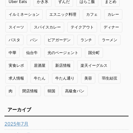
Uber Eats
かき氷
ずんだ
はらこ飯
まとめ
イルミネーション
エスニック料理
カフェ
カレー
スイーツ
スパイスカレー
テイクアウト
ディナー
パスタ
パン
ビアガーデン
ランチ
ラーメン
中華
仙台牛
光のページェント
国分町
実食レポ
居酒屋
新店情報
楽天イーグルス
求人情報
牛たん
牛たん通り
美容
羽生結弦
肉
閉店情報
韓国
高級食パン
アーカイブ
2025年7月