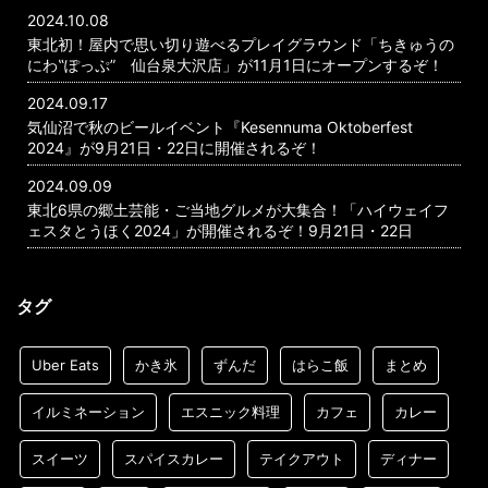
2024.10.08
東北初！屋内で思い切り遊べるプレイグラウンド「ちきゅうの
にわ‟ぽっぷ” 仙台泉大沢店」が11月1日にオープンするぞ！
2024.09.17
気仙沼で秋のビールイベント『Kesennuma Oktoberfest
2024』が9月21日・22日に開催されるぞ！
2024.09.09
東北6県の郷土芸能・ご当地グルメが大集合！「ハイウェイフ
ェスタとうほく2024」が開催されるぞ！9月21日・22日
タグ
Uber Eats
かき氷
ずんだ
はらこ飯
まとめ
イルミネーション
エスニック料理
カフェ
カレー
スイーツ
スパイスカレー
テイクアウト
ディナー