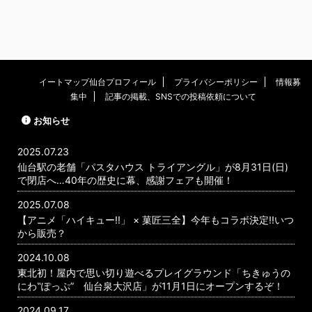
イートマップ仙台プロフィール
プライバシーポリシー
情報募
集中
記事の掲載、SNSでの投稿依頼について
お知らせ
2025.07.23
仙台駅の老舗「パスタハウス トライアングル」が8月31日(日)
で閉店へ…40年の歴史に幕、感謝フェアも開催！
2025.07.08
【アニメ「ハイキュー!!」 × 菓匠三全】今年もコラボ決定!!いつ
から販売？
2024.10.08
東北初！屋内で思い切り遊べるプレイグラウンド「ちきゅうの
にわ‟ぽっぷ” 仙台泉大沢店」が11月1日にオープンするぞ！
2024.09.17