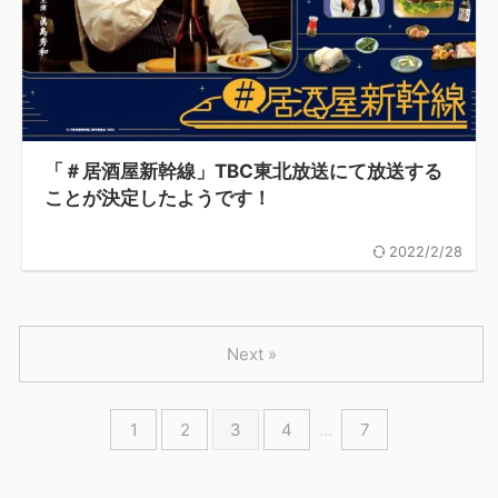
「＃居酒屋新幹線」TBC東北放送にて放送する
ことが決定したようです！
2022/2/28
Next »
1
2
3
4
…
7