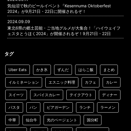
気仙沼で秋のビールイベント『Kesennuma Oktoberfest
2024』が9月21日・22日に開催されるぞ！
2024.09.09
東北6県の郷土芸能・ご当地グルメが大集合！「ハイウェイフ
ェスタとうほく2024」が開催されるぞ！9月21日・22日
タグ
Uber Eats
かき氷
ずんだ
はらこ飯
まとめ
イルミネーション
エスニック料理
カフェ
カレー
スイーツ
スパイスカレー
テイクアウト
ディナー
パスタ
パン
ビアガーデン
ランチ
ラーメン
中華
仙台牛
光のページェント
国分町