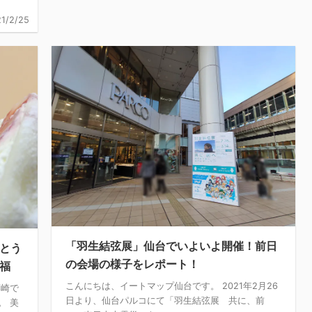
1/2/25
「羽生結弦展」仙台でいよいよ開催！前日
会とう
の会場の様子をレポート！
大福
こんにちは、イートマップ仙台です。 2021年2月26
藤崎で
日より、仙台パルコにて「羽生結弦展 共に、前
。 美