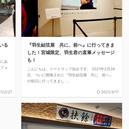
いる
『羽生結弦展 共に、前へ』に行ってきま
した！宮城限定、羽生君の直筆メッセージ
も！
ルにあ
ーフォ
こんにちは、イートマップ仙台です。 2021年2月26
日、ついに開催された『羽生結弦展 共に、前へ』
の初日に行ってきまし ...
1/2/27
2021/3/17