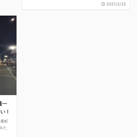
2021/2/25
通一
たい！
一番町
みた