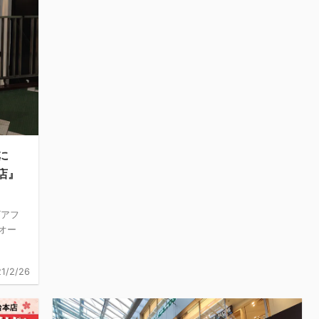
に
店』
ビアフ
オー
1/2/26