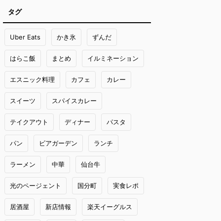
タグ
Uber Eats
かき氷
ずんだ
はらこ飯
まとめ
イルミネーション
エスニック料理
カフェ
カレー
スイーツ
スパイスカレー
テイクアウト
ディナー
パスタ
パン
ビアガーデン
ランチ
ラーメン
中華
仙台牛
光のページェント
国分町
実食レポ
居酒屋
新店情報
楽天イーグルス