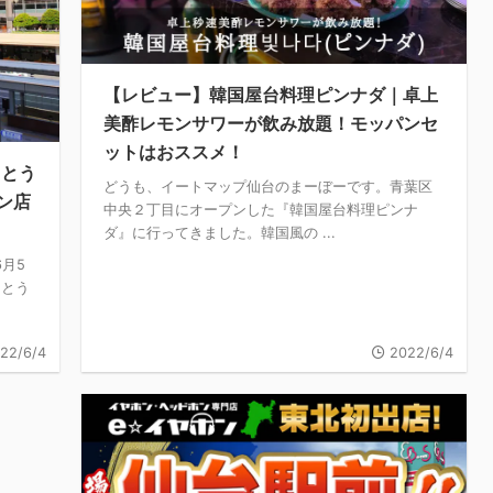
【レビュー】韓国屋台料理ピンナダ｜卓上
美酢レモンサワーが飲み放題！モッパンセ
ットはおススメ！
さとう
どうも、イートマップ仙台のまーぼーです。青葉区
ン店
中央２丁目にオープンした『韓国屋台料理ピンナ
ダ』に行ってきました。韓国風の ...
月5
さとう
22/6/4
2022/6/4