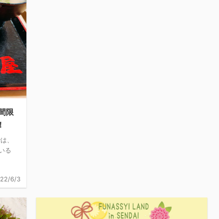
間限
！
では、
いる
22/6/3