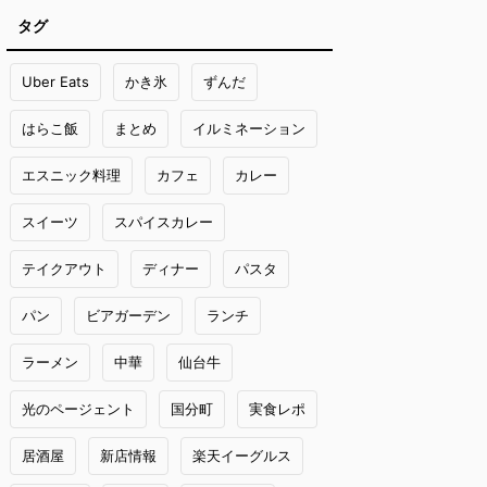
タグ
Uber Eats
かき氷
ずんだ
はらこ飯
まとめ
イルミネーション
エスニック料理
カフェ
カレー
スイーツ
スパイスカレー
テイクアウト
ディナー
パスタ
パン
ビアガーデン
ランチ
ラーメン
中華
仙台牛
光のページェント
国分町
実食レポ
居酒屋
新店情報
楽天イーグルス