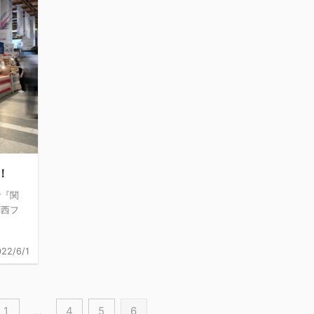
！
で『関
関西フ
22/6/1
1
…
4
5
6