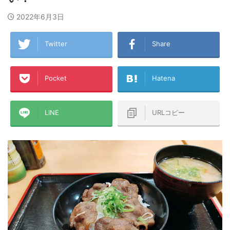
2022年6月3日
Twitter
Share
Pocket
Hatena
LINE
URLコピー