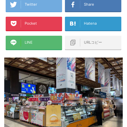
Twitter
Share
Pocket
Hatena
LINE
URLコピー