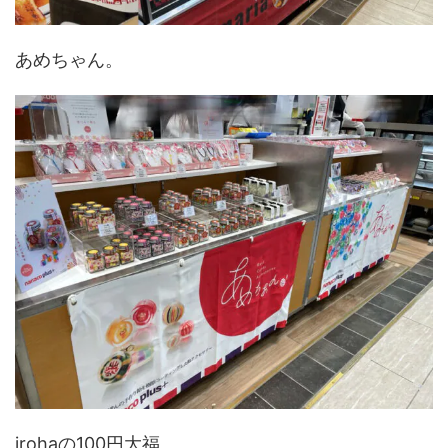
あめちゃん。
irohaの100円大福。