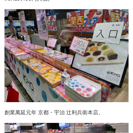
創業萬延元年 京都・宇治 辻利兵衛本店。