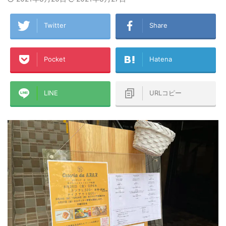
Twitter
Share
Pocket
Hatena
LINE
URLコピー