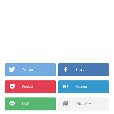
Twitter
Share
Pocket
Hatena
LINE
URLコピー