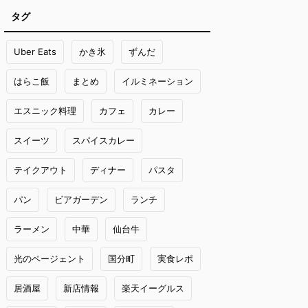
タグ
Uber Eats
かき氷
ずんだ
はらこ飯
まとめ
イルミネーション
エスニック料理
カフェ
カレー
スイーツ
スパイスカレー
テイクアウト
ディナー
パスタ
パン
ビアガーデン
ランチ
ラーメン
中華
仙台牛
光のページェント
国分町
実食レポ
居酒屋
新店情報
楽天イーグルス