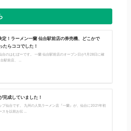
ら
ン決定！ラーメン一蘭 仙台駅前店の券売機、どこかで
ったらココでした！
台のはむぼーです。 一蘭 仙台駅前店のオープン日が1月28日に確
駅前店、 ...
が完成していました！
プ仙台です。 九州の人気ラーメン店『一蘭』が、仙台に2021年初
を以前お伝 ...