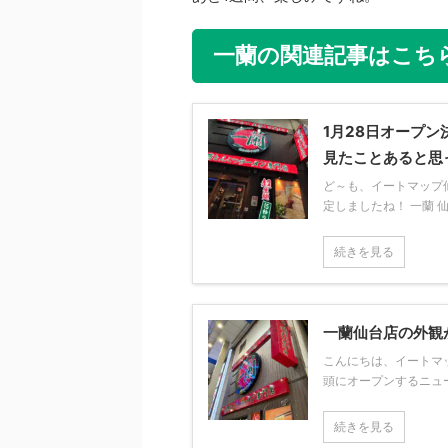
一蘭の関連記事はこち
1月28日オープ
見たことあると思
ど～も、イートマップ仙
定しましたね！ 一蘭 仙台
続きを見る
一蘭仙台店の外観
こんにちは、イートマッ
頭にオープンするニュース
続きを見る