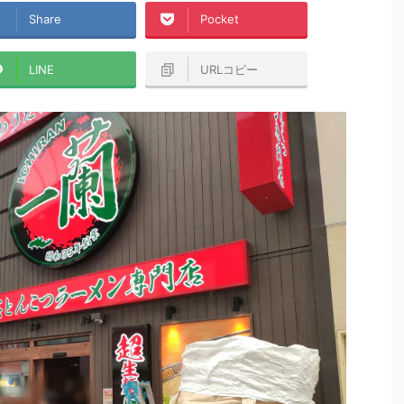
Share
Pocket
LINE
URLコピー