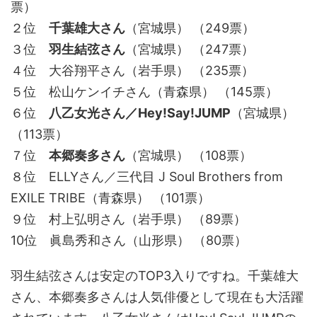
票）
２位
千葉雄大さん
（宮城県） （249票）
３位
羽生結弦さん
（宮城県） （247票）
４位 大谷翔平さん（岩手県） （235票）
５位 松山ケンイチさん（青森県） （145票）
６位
八乙女光さん／Hey!Say!JUMP
（宮城県）
（113票）
７位
本郷奏多さん
（宮城県） （108票）
８位 ELLYさん／三代目 J Soul Brothers from
EXILE TRIBE（青森県） （101票）
９位 村上弘明さん（岩手県） （89票）
10位 眞島秀和さん（山形県） （80票）
羽生結弦さんは安定のTOP3入りですね。千葉雄大
さん、本郷奏多さんは人気俳優として現在も大活躍