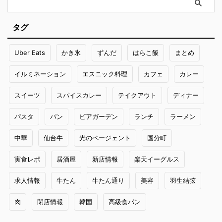
タグ
Uber Eats
かき氷
ずんだ
はらこ飯
まとめ
イルミネーション
エスニック料理
カフェ
カレー
スイーツ
スパイスカレー
テイクアウト
ディナー
パスタ
パン
ビアガーデン
ランチ
ラーメン
中華
仙台牛
光のページェント
国分町
実食レポ
居酒屋
新店情報
楽天イーグルス
求人情報
牛たん
牛たん通り
美容
羽生結弦
肉
閉店情報
韓国
高級食パン