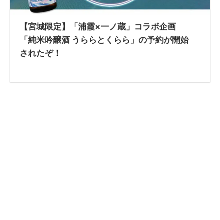
【宮城限定】「浦霞×一ノ蔵」コラボ企画
「純米吟醸酒 うららとくらら」の予約が開始
されたぞ！