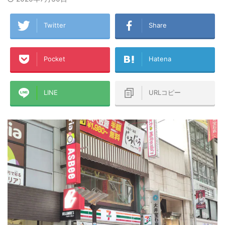
Twitter
Share
Pocket
Hatena
LINE
URLコピー