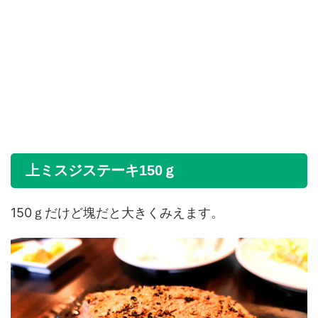
上ミスジステーキ150ｇ
150ｇだけど塊だと大きくみえます。