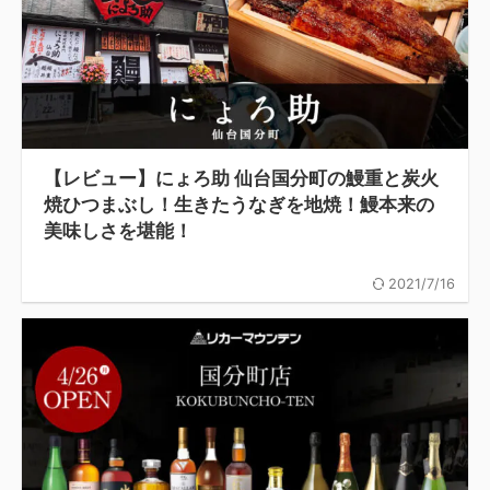
【レビュー】にょろ助 仙台国分町の鰻重と炭火
焼ひつまぶし！生きたうなぎを地焼！鰻本来の
美味しさを堪能！
2021/7/16