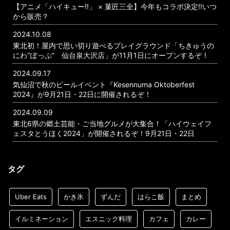
【アニメ「ハイキュー!!」 × 菓匠三全】今年もコラボ決定!!いつ
から販売？
2024.10.08
東北初！屋内で思い切り遊べるプレイグラウンド「ちきゅうの
にわ‟ぽっぷ” 仙台泉大沢店」が11月1日にオープンするぞ！
2024.09.17
気仙沼で秋のビールイベント『Kesennuma Oktoberfest
2024』が9月21日・22日に開催されるぞ！
2024.09.09
東北6県の郷土芸能・ご当地グルメが大集合！「ハイウェイフ
ェスタとうほく2024」が開催されるぞ！9月21日・22日
タグ
Uber Eats
かき氷
ずんだ
はらこ飯
まとめ
イルミネーション
エスニック料理
カフェ
カレー