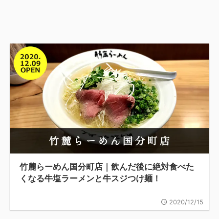
竹麓らーめん国分町店｜飲んだ後に絶対食べた
くなる牛塩ラーメンと牛スジつけ麺！
2020/12/15