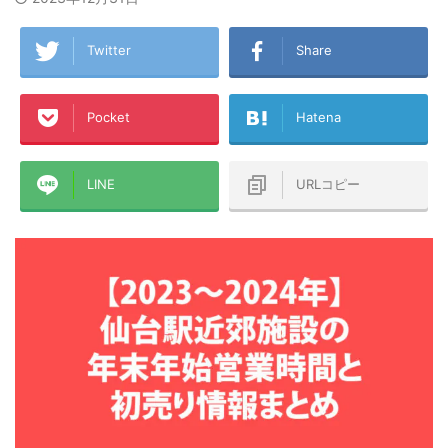
Twitter
Share
Pocket
Hatena
LINE
URLコピー