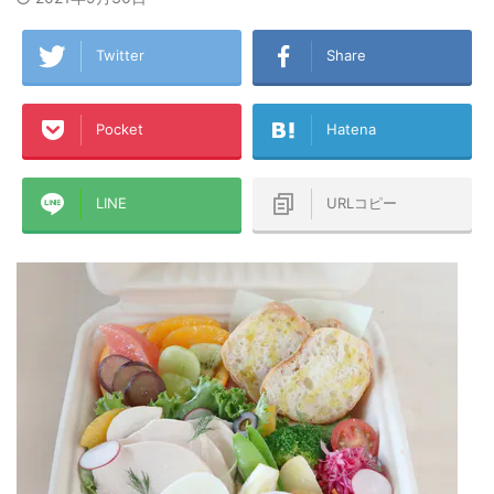
Twitter
Share
Pocket
Hatena
LINE
URLコピー