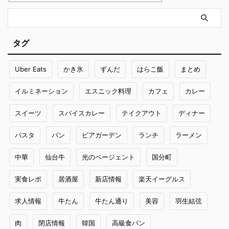
タグ
Uber Eats
かき氷
ずんだ
はらこ飯
まとめ
イルミネーション
エスニック料理
カフェ
カレー
スイーツ
スパイスカレー
テイクアウト
ディナー
パスタ
パン
ビアガーデン
ランチ
ラーメン
中華
仙台牛
光のページェント
国分町
実食レポ
居酒屋
新店情報
楽天イーグルス
求人情報
牛たん
牛たん通り
美容
羽生結弦
肉
閉店情報
韓国
高級食パン