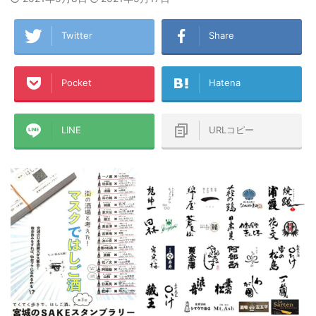
Twitter
Share
Pocket
Hatena
LINE
URLコピー