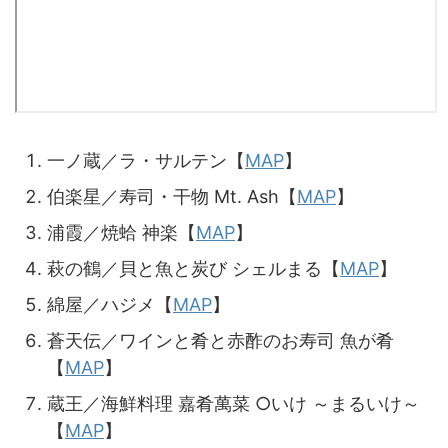
一ノ蔵／ラ・サルテン【
MAP
】
伯楽星／寿司・干物 Mt. Ash【
MAP
】
浦霞／焼蛤 神楽【
MAP
】
萩の鶴／貝と魚と炭び シェルまる【
MAP
】
綿屋／ハジメ【
MAP
】
蒼天伝／ワインと肴と赤酢のお寿司 魚が肴
【
MAP
】
蔵王／海鮮料理 嘉肴萬菜 ○いけ ～まるいけ～
【
MAP
】