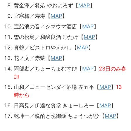
黄金澤／肴処 やおよろず【
MAP
】
宮寒梅／寿寿【
MAP
】
宝船浪の音／シマウマ酒店【
MAP
】
雪の松島／和醸良酒 〇たけ【
MAP
】
真鶴／ビストロやえがし【
MAP
】
花ノ文／赤猿【
MAP
】
阿部勘／ちょーちょむすび【
MAP
】
23日のみ参
加
山和／ニューセンダイ酒場 左五平【
MAP
】
13
時から
日高見／伊達な食堂 きょーしろー【
MAP
】
乾坤一／晩酌と晩御飯 ちょうつがひ【
MAP
】