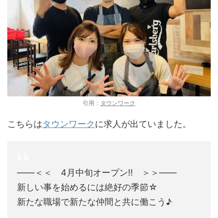
引用：
タウンワーク
こちらは
タウンワーク
に求人が出ていました。
――＜＜ 4月中旬オープン!! ＞＞――
新しい事を始めるには絶好の季節☆
新たな職場で新たな仲間と共に働こう♪