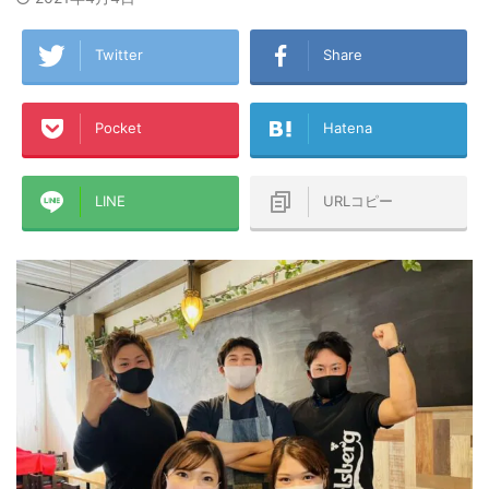
Twitter
Share
Pocket
Hatena
LINE
URLコピー