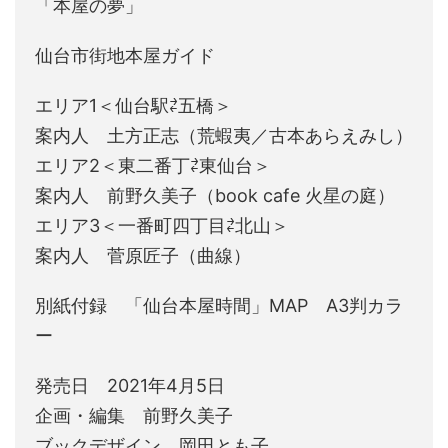
「本屋の夢」
仙台市街地本屋ガイド
エリア1＜仙台駅⇄五橋＞
案内人 土方正志（荒蝦夷／古本あらえみし）
エリア2＜東二番丁⇄東仙台＞
案内人 前野久美子（book cafe 火星の庭）
エリア3＜一番町四丁目⇄北山＞
案内人 菅原匠子（曲線）
別紙付録 「仙台本屋時間」MAP A3判カラ
ー
発売日 2021年4月5日
企画・編集 前野久美子
ブックデザイン 岡田とも子