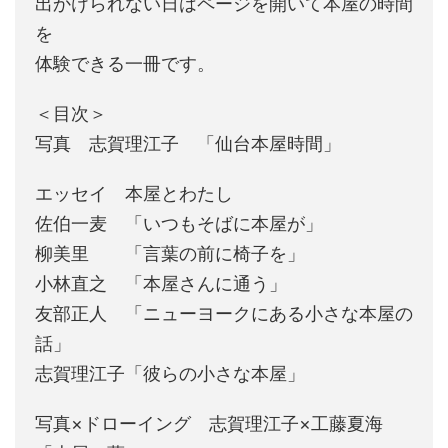
出かけられない日はページを開いて本屋の時間
を
体験できる一冊です。
＜目次＞
写真 志賀理江子 「仙台本屋時間」
エッセイ 本屋とわたし
佐伯一麦 「いつもそばに本屋が」
柳美里 「言葉の前に椅子を」
小林直之 「本屋さんに通う」
友部正人 「ニューヨークにある小さな本屋の
話」
志賀理江子「彼らの小さな本屋」
写真×ドローイング 志賀理江子×工藤夏海