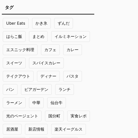
タグ
Uber Eats
かき氷
ずんだ
はらこ飯
まとめ
イルミネーション
エスニック料理
カフェ
カレー
スイーツ
スパイスカレー
テイクアウト
ディナー
パスタ
パン
ビアガーデン
ランチ
ラーメン
中華
仙台牛
光のページェント
国分町
実食レポ
居酒屋
新店情報
楽天イーグルス