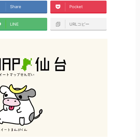
Share
Pocket
LINE
URLコピー