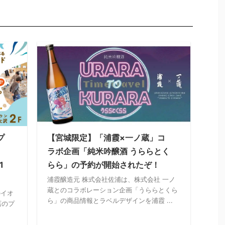
プ
【宮城限定】「浦霞×一ノ蔵」コ
ラボ企画「純米吟醸酒 うららとく
1
らら」の予約が開始されたぞ！
浦霞醸造元 株式会社佐浦は、株式会社 一ノ
蔵とのコラボレーション企画「うららとくら
のイオ
ら」の商品情報とラベルデザインを浦霞 ...
店のプ