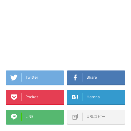
Twitter
Share
Pocket
Hatena
LINE
URLコピー