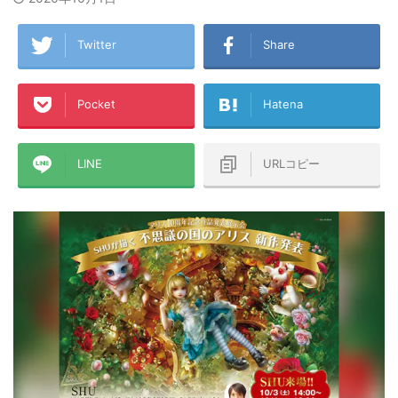
Twitter
Share
Pocket
Hatena
LINE
URLコピー