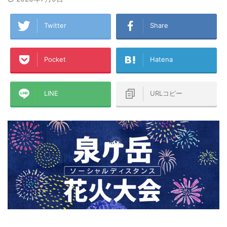
Twitter
Share
Pocket
Hatena
LINE
URLコピー