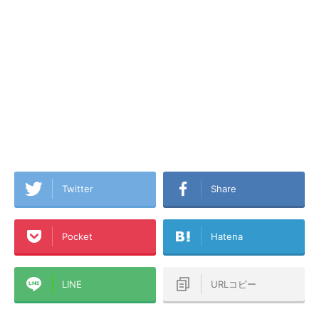
Twitter
Share
Pocket
Hatena
LINE
URLコピー