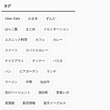
タグ
Uber Eats
かき氷
ずんだ
はらこ飯
まとめ
イルミネーション
エスニック料理
カフェ
カレー
スイーツ
スパイスカレー
テイクアウト
ディナー
パスタ
パン
ビアガーデン
ランチ
ラーメン
中華
仙台牛
光のページェント
国分町
実食レポ
居酒屋
新店情報
楽天イーグルス