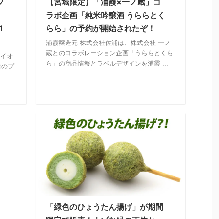
プ
【宮城限定】「浦霞×一ノ蔵」コ
ラボ企画「純米吟醸酒 うららとく
1
らら」の予約が開始されたぞ！
浦霞醸造元 株式会社佐浦は、株式会社 一ノ
蔵とのコラボレーション企画「うららとくら
のイオ
ら」の商品情報とラベルデザインを浦霞 ...
店のプ
「緑色のひょうたん揚げ」が期間