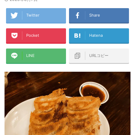
Twitter
Share
Pocket
Hatena
LINE
URLコピー