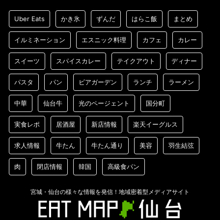
Uber Eats
かき氷
ずんだ
はらこ飯
まとめ
イルミネーション
エスニック料理
カフェ
カレー
スイーツ
スパイスカレー
テイクアウト
ディナー
パスタ
パン
ビアガーデン
ランチ
ラーメン
中華
仙台牛
光のページェント
国分町
実食レポ
居酒屋
新店情報
楽天イーグルス
求人情報
牛たん
牛たん通り
美容
羽生結弦
肉
閉店情報
韓国
高級食パン
宮城・仙台の様々な情報を発信！地域密着型メディアサイト