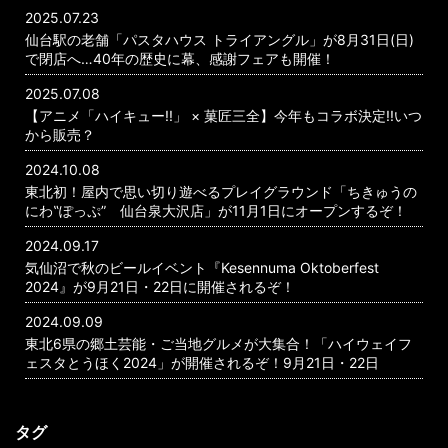
2025.07.23
仙台駅の老舗「パスタハウス トライアングル」が8月31日(日)
で閉店へ…40年の歴史に幕、感謝フェアも開催！
2025.07.08
【アニメ「ハイキュー!!」 × 菓匠三全】今年もコラボ決定!!いつ
から販売？
2024.10.08
東北初！屋内で思い切り遊べるプレイグラウンド「ちきゅうの
にわ‟ぽっぷ” 仙台泉大沢店」が11月1日にオープンするぞ！
2024.09.17
気仙沼で秋のビールイベント『Kesennuma Oktoberfest
2024』が9月21日・22日に開催されるぞ！
2024.09.09
東北6県の郷土芸能・ご当地グルメが大集合！「ハイウェイフ
ェスタとうほく2024」が開催されるぞ！9月21日・22日
タグ