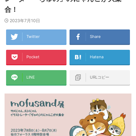
合！
2023年7月10日
Twitter
Share
Pocket
Hatena
LINE
URLコピー