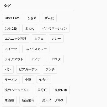
タグ
Uber Eats
かき氷
ずんだ
はらこ飯
まとめ
イルミネーション
エスニック料理
カフェ
カレー
スイーツ
スパイスカレー
テイクアウト
ディナー
パスタ
パン
ビアガーデン
ランチ
ラーメン
中華
仙台牛
光のページェント
国分町
実食レポ
居酒屋
新店情報
楽天イーグルス