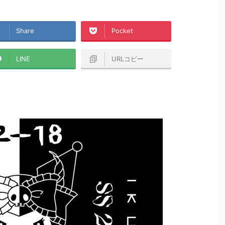
Share
Pocket
LINE
URLコピー