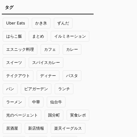
タグ
Uber Eats
かき氷
ずんだ
はらこ飯
まとめ
イルミネーション
エスニック料理
カフェ
カレー
スイーツ
スパイスカレー
テイクアウト
ディナー
パスタ
パン
ビアガーデン
ランチ
ラーメン
中華
仙台牛
光のページェント
国分町
実食レポ
居酒屋
新店情報
楽天イーグルス