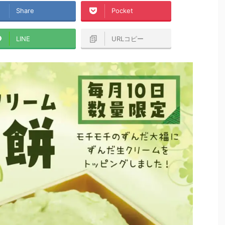
Share
Pocket
LINE
URLコピー