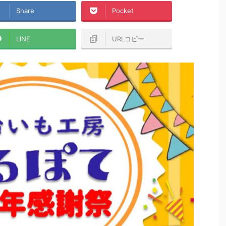
Share
Pocket
LINE
URLコピー