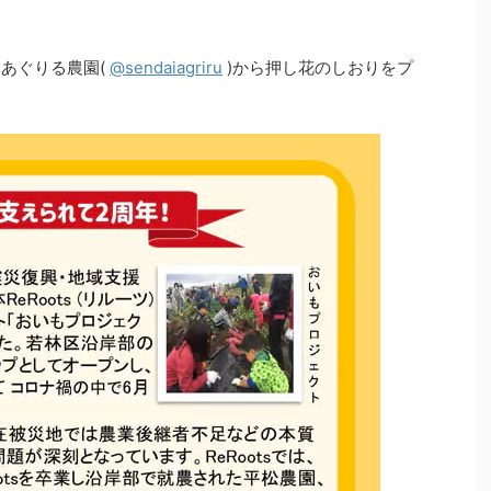
台あぐりる農園(
@sendaiagriru
)から押し花のしおりをプ