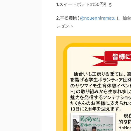
1.スイートポテトの50円引き
2.平松農園(
@nouenhiramatu
)、仙
レゼント