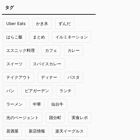
タグ
Uber Eats
かき氷
ずんだ
はらこ飯
まとめ
イルミネーション
エスニック料理
カフェ
カレー
スイーツ
スパイスカレー
テイクアウト
ディナー
パスタ
パン
ビアガーデン
ランチ
ラーメン
中華
仙台牛
光のページェント
国分町
実食レポ
居酒屋
新店情報
楽天イーグルス