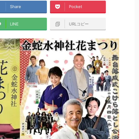
Share
Pocket
LINE
URLコピー