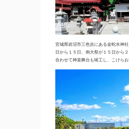
​宮城県岩沼市三色吉にある金蛇水神
日から１５日、例大祭が１５日から２
合わせて神楽舞台も竣工し、こけらお