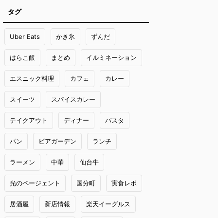
タグ
Uber Eats
かき氷
ずんだ
はらこ飯
まとめ
イルミネーション
エスニック料理
カフェ
カレー
スイーツ
スパイスカレー
テイクアウト
ディナー
パスタ
パン
ビアガーデン
ランチ
ラーメン
中華
仙台牛
光のページェント
国分町
実食レポ
居酒屋
新店情報
楽天イーグルス