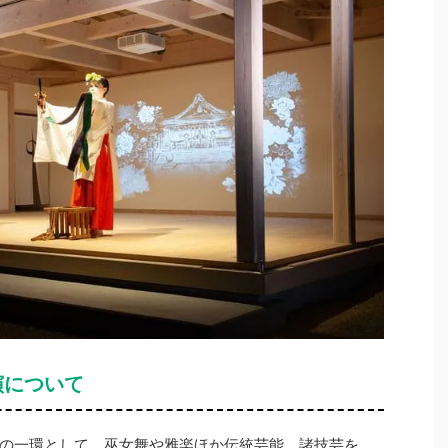
演について
の一環として、巫女舞や雅楽ほか伝統芸能、諸技芸を、