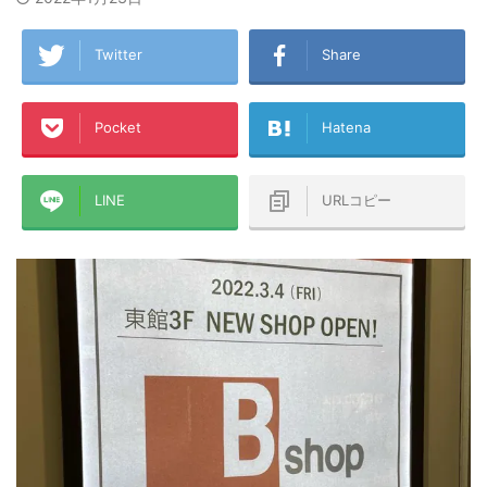
Twitter
Share
Pocket
Hatena
LINE
URLコピー