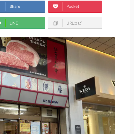
Share
Pocket
LINE
URLコピー