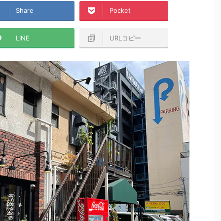
Share
Pocket
LINE
URLコピー