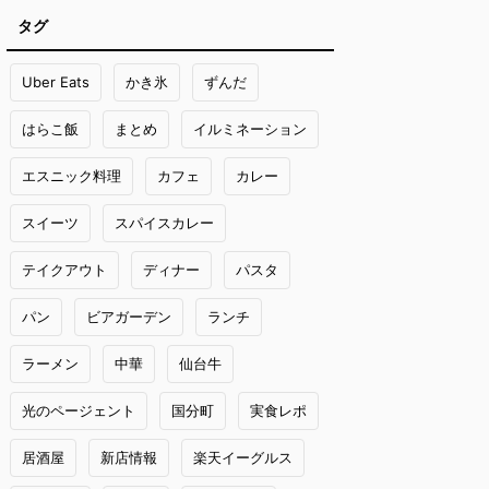
タグ
Uber Eats
かき氷
ずんだ
はらこ飯
まとめ
イルミネーション
エスニック料理
カフェ
カレー
スイーツ
スパイスカレー
テイクアウト
ディナー
パスタ
パン
ビアガーデン
ランチ
ラーメン
中華
仙台牛
光のページェント
国分町
実食レポ
居酒屋
新店情報
楽天イーグルス