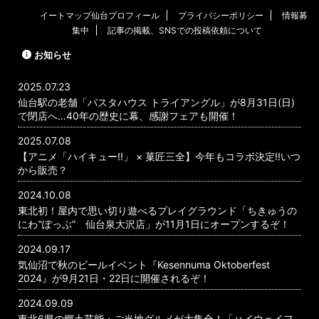
イートマップ仙台プロフィール
プライバシーポリシー
情報募
集中
記事の掲載、SNSでの投稿依頼について
お知らせ
2025.07.23
仙台駅の老舗「パスタハウス トライアングル」が8月31日(日)
で閉店へ…40年の歴史に幕、感謝フェアも開催！
2025.07.08
【アニメ「ハイキュー!!」 × 菓匠三全】今年もコラボ決定!!いつ
から販売？
2024.10.08
東北初！屋内で思い切り遊べるプレイグラウンド「ちきゅうの
にわ‟ぽっぷ” 仙台泉大沢店」が11月1日にオープンするぞ！
2024.09.17
気仙沼で秋のビールイベント『Kesennuma Oktoberfest
2024』が9月21日・22日に開催されるぞ！
2024.09.09
東北6県の郷土芸能・ご当地グルメが大集合！「ハイウェイフ