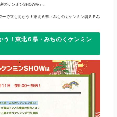
密のケンミンSHOW極』。
パワーで立ち向かう！東北６県・みちのくケンミン魂ＳＰみ
かう！東北６県・みちのくケンミン