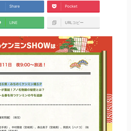
Share
Pocket
LINE
URLコピー