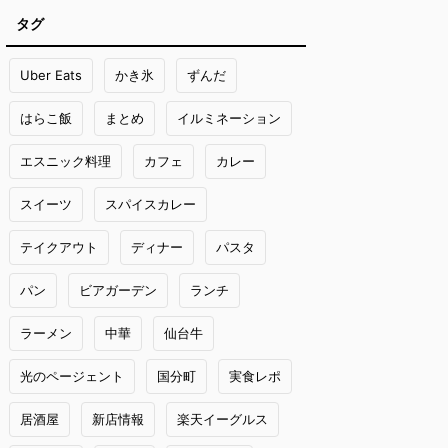
タグ
Uber Eats
かき氷
ずんだ
はらこ飯
まとめ
イルミネーション
エスニック料理
カフェ
カレー
スイーツ
スパイスカレー
テイクアウト
ディナー
パスタ
パン
ビアガーデン
ランチ
ラーメン
中華
仙台牛
光のページェント
国分町
実食レポ
居酒屋
新店情報
楽天イーグルス