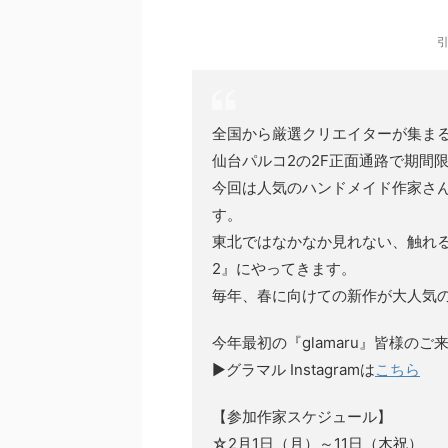
全国から厳選クリエイターが集まる人
仙台パルコ2の2F正面通路で期間
今回は人気のハンドメイド作家さ
す。
東北ではなかなか見れない、触れ
2』にやってきます。
毎年、春に向けての新作が大人気の
今年最初の『glamaru』皆様の
▶グラマル Instagramは
こちら
【参加作家スケジュール】
☆2月1日（月）～11日（木祝）