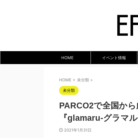
HOME
イベント情報
HOME
>
未分類
>
未分類
PARCO2で全国か
『glamaru-グ
2021年1月31日