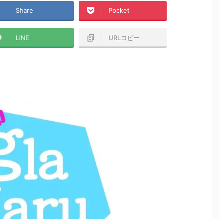
Share
Pocket
LINE
URLコピー