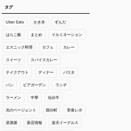
タグ
Uber Eats
かき氷
ずんだ
はらこ飯
まとめ
イルミネーション
エスニック料理
カフェ
カレー
スイーツ
スパイスカレー
テイクアウト
ディナー
パスタ
パン
ビアガーデン
ランチ
ラーメン
中華
仙台牛
光のページェント
国分町
実食レポ
居酒屋
新店情報
楽天イーグルス