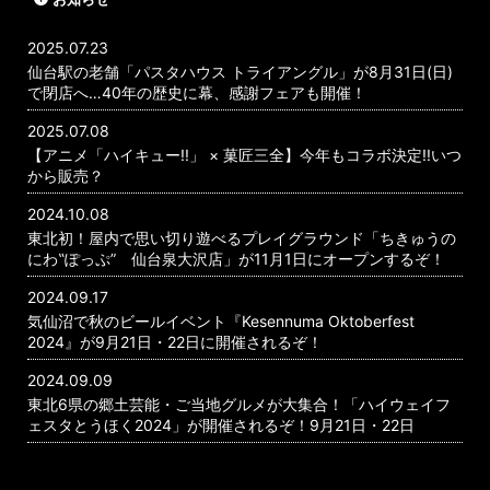
2025.07.23
仙台駅の老舗「パスタハウス トライアングル」が8月31日(日)
で閉店へ…40年の歴史に幕、感謝フェアも開催！
2025.07.08
【アニメ「ハイキュー!!」 × 菓匠三全】今年もコラボ決定!!いつ
から販売？
2024.10.08
東北初！屋内で思い切り遊べるプレイグラウンド「ちきゅうの
にわ‟ぽっぷ” 仙台泉大沢店」が11月1日にオープンするぞ！
2024.09.17
気仙沼で秋のビールイベント『Kesennuma Oktoberfest
2024』が9月21日・22日に開催されるぞ！
2024.09.09
東北6県の郷土芸能・ご当地グルメが大集合！「ハイウェイフ
ェスタとうほく2024」が開催されるぞ！9月21日・22日