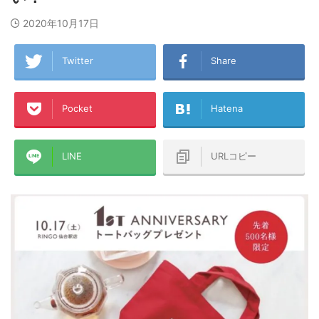
2020年10月17日
Twitter
Share
Pocket
Hatena
LINE
URLコピー