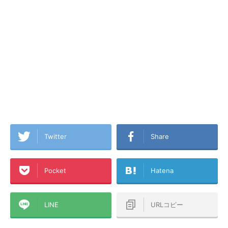
Twitter
Share
Pocket
Hatena
LINE
URLコピー