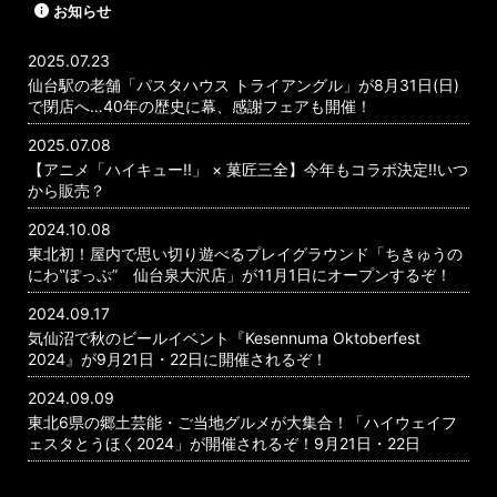
お知らせ
2025.07.23
仙台駅の老舗「パスタハウス トライアングル」が8月31日(日)
で閉店へ…40年の歴史に幕、感謝フェアも開催！
2025.07.08
【アニメ「ハイキュー!!」 × 菓匠三全】今年もコラボ決定!!いつ
から販売？
2024.10.08
東北初！屋内で思い切り遊べるプレイグラウンド「ちきゅうの
にわ‟ぽっぷ” 仙台泉大沢店」が11月1日にオープンするぞ！
2024.09.17
気仙沼で秋のビールイベント『Kesennuma Oktoberfest
2024』が9月21日・22日に開催されるぞ！
2024.09.09
東北6県の郷土芸能・ご当地グルメが大集合！「ハイウェイフ
ェスタとうほく2024」が開催されるぞ！9月21日・22日