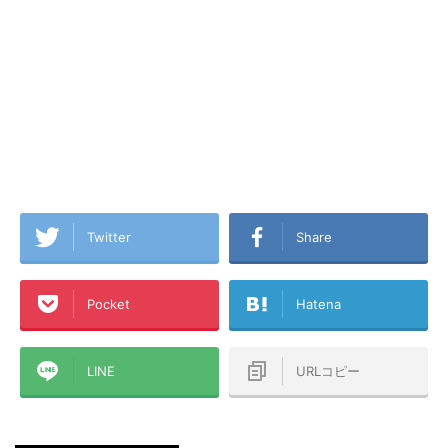
Twitter
Share
Pocket
Hatena
LINE
URLコピー