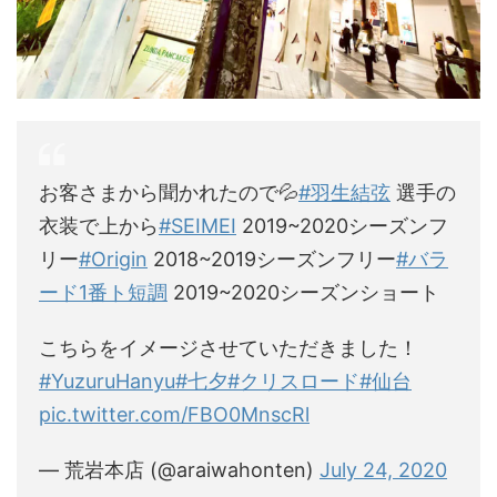
お客さまから聞かれたので💦
#羽生結弦
選手の
衣装で上から
#SEIMEI
2019~2020シーズンフ
リー
#Origin
2018~2019シーズンフリー
#バラ
ード1番ト短調
2019~2020シーズンショート
こちらをイメージさせていただきました！
#YuzuruHanyu
#七夕
#クリスロード
#仙台
pic.twitter.com/FBO0MnscRl
— 荒岩本店 (@araiwahonten)
July 24, 2020