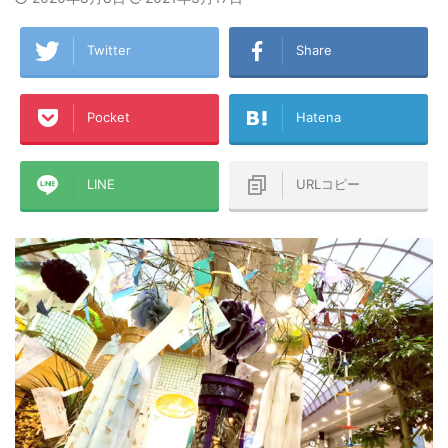
Twitter
Share
Pocket
Hatena
LINE
URLコピー