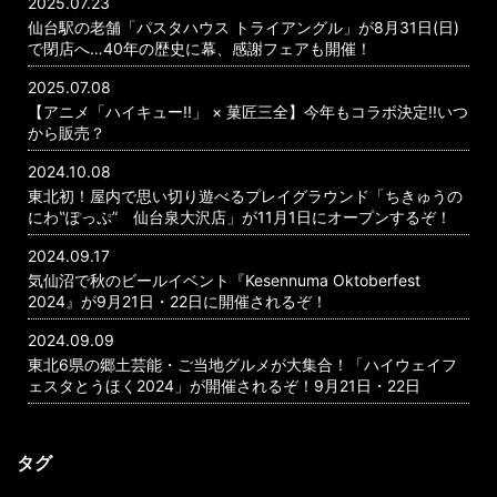
2025.07.23
仙台駅の老舗「パスタハウス トライアングル」が8月31日(日)
で閉店へ…40年の歴史に幕、感謝フェアも開催！
2025.07.08
【アニメ「ハイキュー!!」 × 菓匠三全】今年もコラボ決定!!いつ
から販売？
2024.10.08
東北初！屋内で思い切り遊べるプレイグラウンド「ちきゅうの
にわ‟ぽっぷ” 仙台泉大沢店」が11月1日にオープンするぞ！
2024.09.17
気仙沼で秋のビールイベント『Kesennuma Oktoberfest
2024』が9月21日・22日に開催されるぞ！
2024.09.09
東北6県の郷土芸能・ご当地グルメが大集合！「ハイウェイフ
ェスタとうほく2024」が開催されるぞ！9月21日・22日
タグ