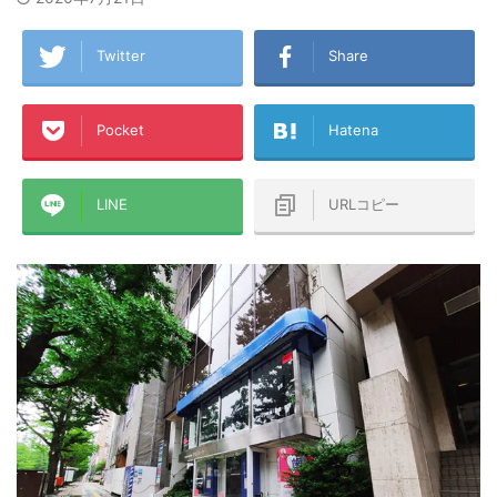
Twitter
Share
Pocket
Hatena
LINE
URLコピー