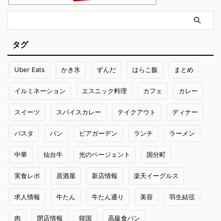
タグ
Uber Eats
かき氷
ずんだ
はらこ飯
まとめ
イルミネーション
エスニック料理
カフェ
カレー
スイーツ
スパイスカレー
テイクアウト
ディナー
パスタ
パン
ビアガーデン
ランチ
ラーメン
中華
仙台牛
光のページェント
国分町
実食レポ
居酒屋
新店情報
楽天イーグルス
求人情報
牛たん
牛たん通り
美容
羽生結弦
肉
閉店情報
韓国
高級食パン