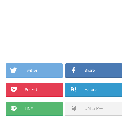
Twitter
Share
Pocket
Hatena
LINE
URLコピー