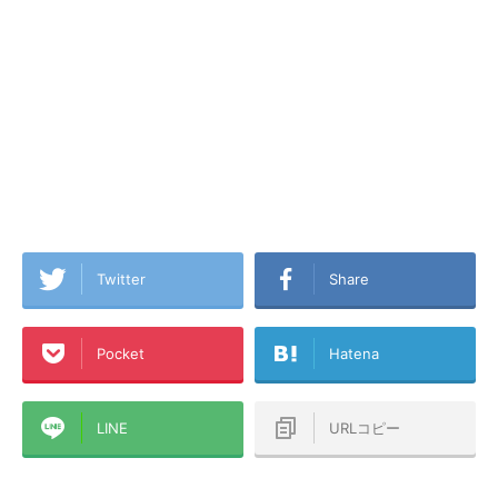
Twitter
Share
Pocket
Hatena
LINE
URLコピー