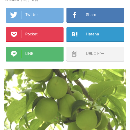
Twitter
Share
Pocket
Hatena
LINE
URLコピー