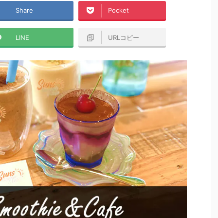
Share
Pocket
LINE
URLコピー