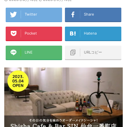
Twitter
Share
Pocket
Hatena
LINE
URLコピー