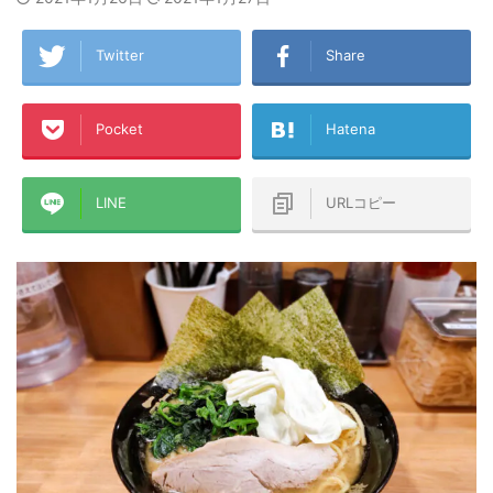
Twitter
Share
Pocket
Hatena
LINE
URLコピー