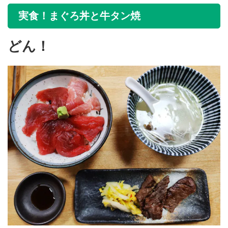
実食！まぐろ丼と牛タン焼
どん！