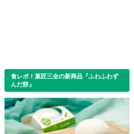
食レポ！菓匠三全の新商品『ふわふわず
んだ餅』