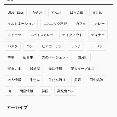
Uber Eats
かき氷
ずんだ
はらこ飯
まとめ
イルミネーション
エスニック料理
カフェ
カレー
スイーツ
スパイスカレー
テイクアウト
ディナー
パスタ
パン
ビアガーデン
ランチ
ラーメン
中華
仙台牛
光のページェント
国分町
実食レポ
居酒屋
新店情報
楽天イーグルス
求人情報
牛たん
牛たん通り
美容
羽生結弦
肉
閉店情報
韓国
高級食パン
アーカイブ