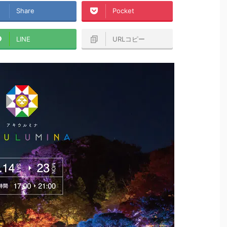
Share
Pocket
LINE
URLコピー