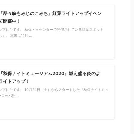
「磊々峡もみじのこみち」紅葉ライトアップイベン
て開催中！
ップ仙台です。 秋保・里センターで開催されている紅葉スポット
。 本来は11月 ...
『秋保ナイトミュージアム2020』燃え盛る炎のよ
ライトアップ！
プ仙台です。 10月24日（土）からスタートした『秋保ナイトミュ
ロッパ照 ...