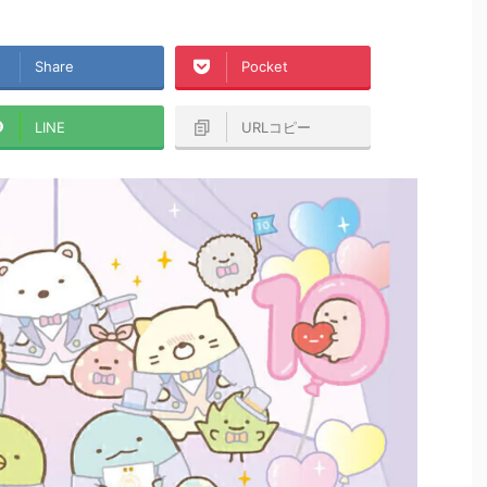
Share
Pocket
LINE
URLコピー