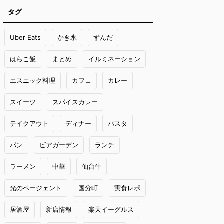
タグ
Uber Eats
かき氷
ずんだ
はらこ飯
まとめ
イルミネーション
エスニック料理
カフェ
カレー
スイーツ
スパイスカレー
テイクアウト
ディナー
パスタ
パン
ビアガーデン
ランチ
ラーメン
中華
仙台牛
光のページェント
国分町
実食レポ
居酒屋
新店情報
楽天イーグルス