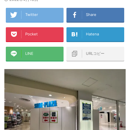
Twitter
Share
Pocket
Hatena
LINE
URLコピー