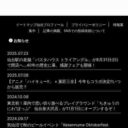
イートマップ仙台プロフィール
プライバシーポリシー
情報募
集中
記事の掲載、SNSでの投稿依頼について
お知らせ
2025.07.23
仙台駅の老舗「パスタハウス トライアングル」が8月31日(日)
で閉店へ…40年の歴史に幕、感謝フェアも開催！
2025.07.08
【アニメ「ハイキュー!!」 × 菓匠三全】今年もコラボ決定!!いつ
から販売？
2024.10.08
東北初！屋内で思い切り遊べるプレイグラウンド「ちきゅうの
にわ‟ぽっぷ” 仙台泉大沢店」が11月1日にオープンするぞ！
2024.09.17
気仙沼で秋のビールイベント『Kesennuma Oktoberfest